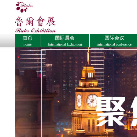
首页
国际展会
国际会议
home
International Exhibition
international conference