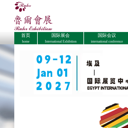
首页
国际展会
国际会议
home
International Exhibition
international conference