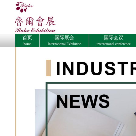
首页
国际展会
国际会议
home
International Exhibition
international conference